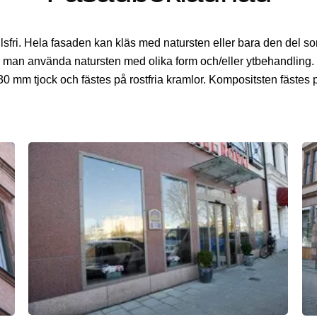
fri. Hela fasaden kan kläs med natursten eller bara den del som 
n man använda natursten med olika form och/eller ytbehandling.
0 mm tjock och fästes på rostfria kramlor. Kompositsten fästes 