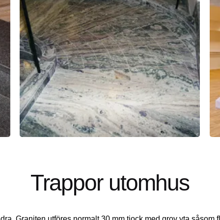
Trappor utomhus
edra. Graniten utföres normalt 30 mm tjock med grov yta såsom