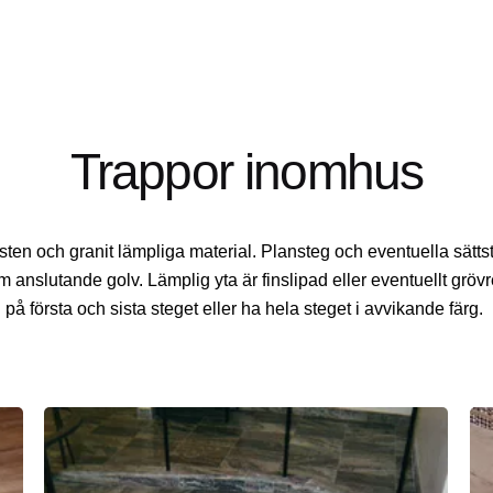
Trappor inomhus
en och granit lämpliga material. Plansteg och eventuella sättste
nslutande golv. Lämplig yta är finslipad eller eventuellt grövre
på första och sista steget eller ha hela steget i avvikande färg.