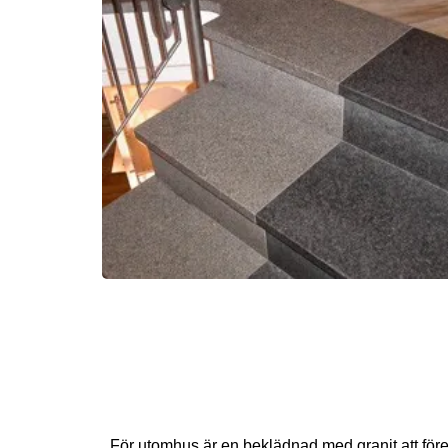
För utomhus är en beklädnad med granit att för