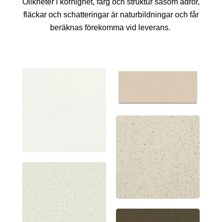
Olikheter i kornighet, färg och struktur såsom ådror,
fläckar och schatteringar är naturbildningar och får
beräknas förekomma vid leverans.